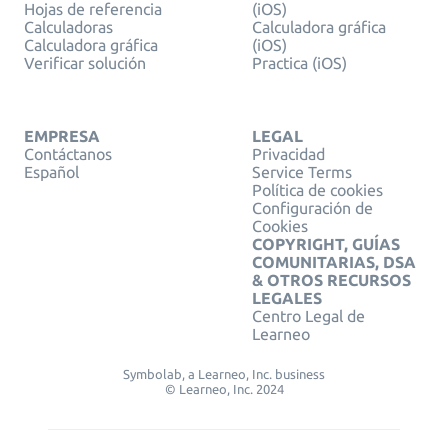
Hojas de referencia
(iOS)
Calculadoras
Calculadora gráfica
Calculadora gráfica
(iOS)
Verificar solución
Practica (iOS)
EMPRESA
LEGAL
Contáctanos
Privacidad
Español
Service Terms
Política de cookies
Configuración de
Cookies
COPYRIGHT, GUÍAS
COMUNITARIAS, DSA
& OTROS RECURSOS
LEGALES
Centro Legal de
Learneo
Symbolab, a Learneo, Inc. business
© Learneo, Inc. 2024