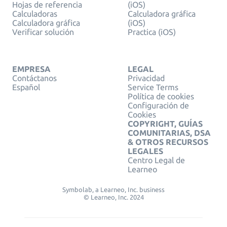
Hojas de referencia
(iOS)
Calculadoras
Calculadora gráfica
Calculadora gráfica
(iOS)
Verificar solución
Practica (iOS)
EMPRESA
LEGAL
Contáctanos
Privacidad
Español
Service Terms
Política de cookies
Configuración de
Cookies
COPYRIGHT, GUÍAS
COMUNITARIAS, DSA
& OTROS RECURSOS
LEGALES
Centro Legal de
Learneo
Symbolab, a Learneo, Inc. business
© Learneo, Inc. 2024