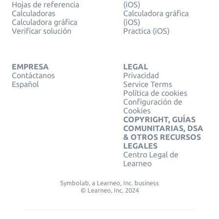
Hojas de referencia
(iOS)
Calculadoras
Calculadora gráfica
Calculadora gráfica
(iOS)
Verificar solución
Practica (iOS)
EMPRESA
LEGAL
Contáctanos
Privacidad
Español
Service Terms
Política de cookies
Configuración de
Cookies
COPYRIGHT, GUÍAS
COMUNITARIAS, DSA
& OTROS RECURSOS
LEGALES
Centro Legal de
Learneo
Symbolab, a Learneo, Inc. business
© Learneo, Inc. 2024