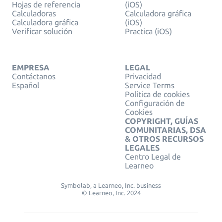
Hojas de referencia
(iOS)
Calculadoras
Calculadora gráfica
Calculadora gráfica
(iOS)
Verificar solución
Practica (iOS)
EMPRESA
LEGAL
Contáctanos
Privacidad
Español
Service Terms
Política de cookies
Configuración de
Cookies
COPYRIGHT, GUÍAS
COMUNITARIAS, DSA
& OTROS RECURSOS
LEGALES
Centro Legal de
Learneo
Symbolab, a Learneo, Inc. business
© Learneo, Inc. 2024