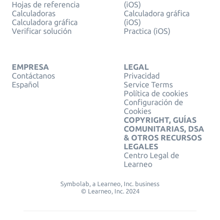
Hojas de referencia
(iOS)
Calculadoras
Calculadora gráfica
Calculadora gráfica
(iOS)
Verificar solución
Practica (iOS)
EMPRESA
LEGAL
Contáctanos
Privacidad
Español
Service Terms
Política de cookies
Configuración de
Cookies
COPYRIGHT, GUÍAS
COMUNITARIAS, DSA
& OTROS RECURSOS
LEGALES
Centro Legal de
Learneo
Symbolab, a Learneo, Inc. business
© Learneo, Inc. 2024