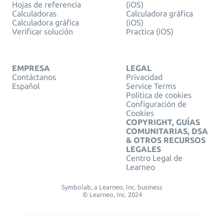
Hojas de referencia
(iOS)
Calculadoras
Calculadora gráfica
Calculadora gráfica
(iOS)
Verificar solución
Practica (iOS)
EMPRESA
LEGAL
Contáctanos
Privacidad
Español
Service Terms
Política de cookies
Configuración de
Cookies
COPYRIGHT, GUÍAS
COMUNITARIAS, DSA
& OTROS RECURSOS
LEGALES
Centro Legal de
Learneo
Symbolab, a Learneo, Inc. business
© Learneo, Inc. 2024