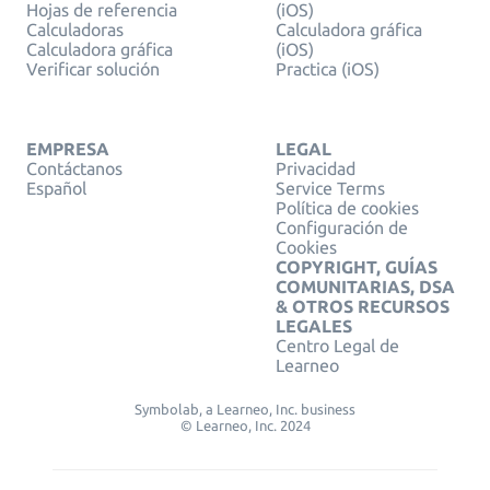
Hojas de referencia
(iOS)
Calculadoras
Calculadora gráfica
Calculadora gráfica
(iOS)
Verificar solución
Practica (iOS)
EMPRESA
LEGAL
Contáctanos
Privacidad
Español
Service Terms
Política de cookies
Configuración de
Cookies
COPYRIGHT, GUÍAS
COMUNITARIAS, DSA
& OTROS RECURSOS
LEGALES
Centro Legal de
Learneo
Symbolab, a Learneo, Inc. business
© Learneo, Inc. 2024