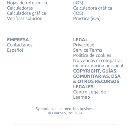
Hojas de referencia
(iOS)
Calculadoras
Calculadora gráfica
Calculadora gráfica
(iOS)
Verificar solución
Practica (iOS)
EMPRESA
LEGAL
Contáctanos
Privacidad
Español
Service Terms
Política de cookies
No vendas ni compartas
mi información personal
COPYRIGHT, GUÍAS
COMUNITARIAS, DSA
& OTROS RECURSOS
LEGALES
Centro Legal de
Learneo
Symbolab, a Learneo, Inc. business
© Learneo, Inc. 2024