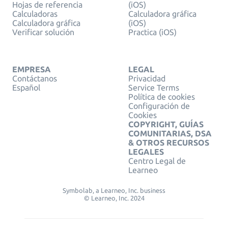
Hojas de referencia
(iOS)
Calculadoras
Calculadora gráfica
Calculadora gráfica
(iOS)
Verificar solución
Practica (iOS)
EMPRESA
LEGAL
Contáctanos
Privacidad
Español
Service Terms
Política de cookies
Configuración de
Cookies
COPYRIGHT, GUÍAS
COMUNITARIAS, DSA
& OTROS RECURSOS
LEGALES
Centro Legal de
Learneo
Symbolab, a Learneo, Inc. business
© Learneo, Inc. 2024