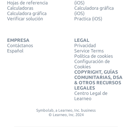
Hojas de referencia
(iOS)
Calculadoras
Calculadora gráfica
Calculadora gráfica
(iOS)
Verificar solución
Practica (iOS)
EMPRESA
LEGAL
Contáctanos
Privacidad
Español
Service Terms
Política de cookies
Configuración de
Cookies
COPYRIGHT, GUÍAS
COMUNITARIAS, DSA
& OTROS RECURSOS
LEGALES
Centro Legal de
Learneo
Symbolab, a Learneo, Inc. business
© Learneo, Inc. 2024