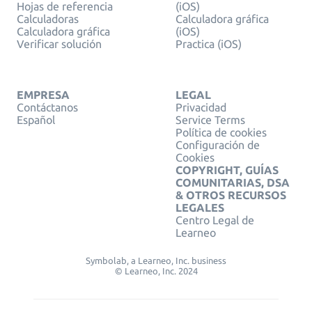
Hojas de referencia
(iOS)
Calculadoras
Calculadora gráfica
Calculadora gráfica
(iOS)
Verificar solución
Practica (iOS)
EMPRESA
LEGAL
Contáctanos
Privacidad
Español
Service Terms
Política de cookies
Configuración de
Cookies
COPYRIGHT, GUÍAS
COMUNITARIAS, DSA
& OTROS RECURSOS
LEGALES
Centro Legal de
Learneo
Symbolab, a Learneo, Inc. business
© Learneo, Inc. 2024