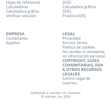
Hojas de referencia
(iOS)
Calculadoras
Calculadora gráfica
Calculadora gráfica
(iOS)
Verificar solución
Practica (iOS)
EMPRESA
LEGAL
Contáctanos
Privacidad
Español
Service Terms
Política de cookies
No vendas ni compartas
mi información personal
COPYRIGHT, GUÍAS
COMUNITARIAS, DSA
& OTROS RECURSOS
LEGALES
Centro Legal de
Learneo
Symbolab, a Learneo, Inc. business
© Learneo, Inc. 2024