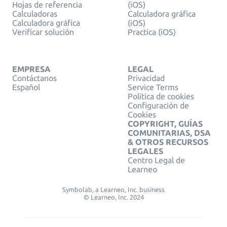
Hojas de referencia
(iOS)
Calculadoras
Calculadora gráfica
Calculadora gráfica
(iOS)
Verificar solución
Practica (iOS)
EMPRESA
LEGAL
Contáctanos
Privacidad
Español
Service Terms
Política de cookies
Configuración de
Cookies
COPYRIGHT, GUÍAS
COMUNITARIAS, DSA
& OTROS RECURSOS
LEGALES
Centro Legal de
Learneo
Symbolab, a Learneo, Inc. business
© Learneo, Inc. 2024