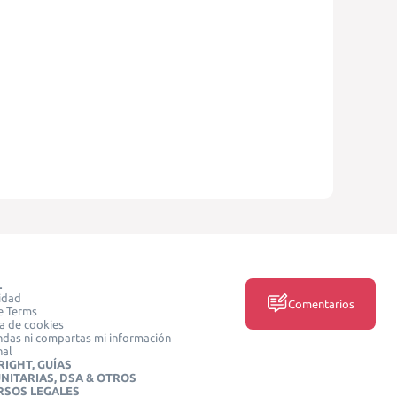
L
idad
Comentarios
e Terms
ca de cookies
das ni compartas mi información
nal
IGHT, GUÍAS
NITARIAS, DSA & OTROS
RSOS LEGALES