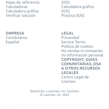
Hojas de referencia
(iOS)
Calculadoras
Calculadora gráfica
Calculadora gráfica
(iOS)
Verificar solución
Practica (iOS)
EMPRESA
LEGAL
Contáctanos
Privacidad
Español
Service Terms
Política de cookies
No vendas ni compartas
mi información personal
COPYRIGHT, GUÍAS
COMUNITARIAS, DSA
& OTROS RECURSOS
LEGALES
Centro Legal de
Learneo
Symbolab, a Learneo, Inc. business
© Learneo, Inc. 2024