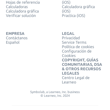
Hojas de referencia
(iOS)
Calculadoras
Calculadora gráfica
Calculadora gráfica
(iOS)
Verificar solución
Practica (iOS)
EMPRESA
LEGAL
Contáctanos
Privacidad
Español
Service Terms
Política de cookies
Configuración de
Cookies
COPYRIGHT, GUÍAS
COMUNITARIAS, DSA
& OTROS RECURSOS
LEGALES
Centro Legal de
Learneo
Symbolab, a Learneo, Inc. business
© Learneo, Inc. 2024