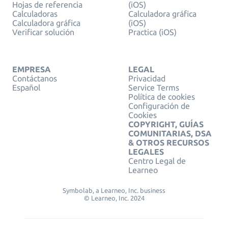
Hojas de referencia
(iOS)
Calculadoras
Calculadora gráfica
Calculadora gráfica
(iOS)
Verificar solución
Practica (iOS)
EMPRESA
LEGAL
Contáctanos
Privacidad
Español
Service Terms
Política de cookies
Configuración de
Cookies
COPYRIGHT, GUÍAS
COMUNITARIAS, DSA
& OTROS RECURSOS
LEGALES
Centro Legal de
Learneo
Symbolab, a Learneo, Inc. business
© Learneo, Inc. 2024