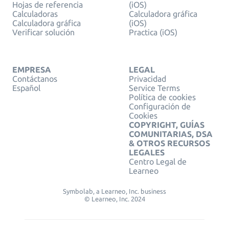
Hojas de referencia
(iOS)
Calculadoras
Calculadora gráfica
Calculadora gráfica
(iOS)
Verificar solución
Practica (iOS)
EMPRESA
LEGAL
Contáctanos
Privacidad
Español
Service Terms
Política de cookies
Configuración de
Cookies
COPYRIGHT, GUÍAS
COMUNITARIAS, DSA
& OTROS RECURSOS
LEGALES
Centro Legal de
Learneo
Symbolab, a Learneo, Inc. business
© Learneo, Inc. 2024