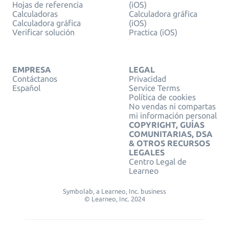
Hojas de referencia
(iOS)
Calculadoras
Calculadora gráfica
Calculadora gráfica
(iOS)
Verificar solución
Practica (iOS)
EMPRESA
LEGAL
Contáctanos
Privacidad
Español
Service Terms
Política de cookies
No vendas ni compartas
mi información personal
COPYRIGHT, GUÍAS
COMUNITARIAS, DSA
& OTROS RECURSOS
LEGALES
Centro Legal de
Learneo
Symbolab, a Learneo, Inc. business
© Learneo, Inc. 2024