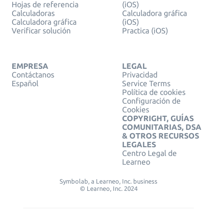
Hojas de referencia
(iOS)
Calculadoras
Calculadora gráfica
Calculadora gráfica
(iOS)
Verificar solución
Practica (iOS)
EMPRESA
LEGAL
Contáctanos
Privacidad
Español
Service Terms
Política de cookies
Configuración de
Cookies
COPYRIGHT, GUÍAS
COMUNITARIAS, DSA
& OTROS RECURSOS
LEGALES
Centro Legal de
Learneo
Symbolab, a Learneo, Inc. business
© Learneo, Inc. 2024