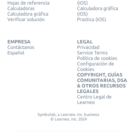
Hojas de referencia
(iOS)
Calculadoras
Calculadora gráfica
Calculadora gráfica
(iOS)
Verificar solución
Practica (iOS)
EMPRESA
LEGAL
Contáctanos
Privacidad
Español
Service Terms
Política de cookies
Configuración de
Cookies
COPYRIGHT, GUÍAS
COMUNITARIAS, DSA
& OTROS RECURSOS
LEGALES
Centro Legal de
Learneo
Symbolab, a Learneo, Inc. business
© Learneo, Inc. 2024