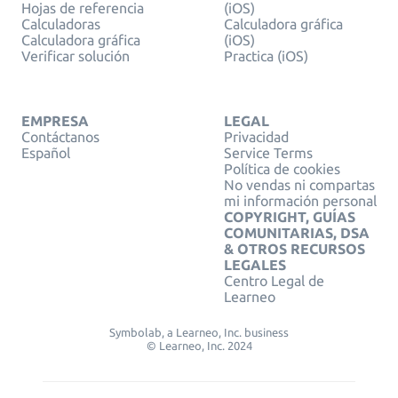
Hojas de referencia
(iOS)
Calculadoras
Calculadora gráfica
Calculadora gráfica
(iOS)
Verificar solución
Practica (iOS)
EMPRESA
LEGAL
Contáctanos
Privacidad
Español
Service Terms
Política de cookies
No vendas ni compartas
mi información personal
COPYRIGHT, GUÍAS
COMUNITARIAS, DSA
& OTROS RECURSOS
LEGALES
Centro Legal de
Learneo
Symbolab, a Learneo, Inc. business
© Learneo, Inc. 2024