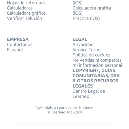
Hojas de referencia
(iOS)
Calculadoras
Calculadora gráfica
Calculadora gráfica
(iOS)
Verificar solución
Practica (iOS)
EMPRESA
LEGAL
Contáctanos
Privacidad
Español
Service Terms
Política de cookies
No vendas ni compartas
mi información personal
COPYRIGHT, GUÍAS
COMUNITARIAS, DSA
& OTROS RECURSOS
LEGALES
Centro Legal de
Learneo
Symbolab, a Learneo, Inc. business
© Learneo, Inc. 2024