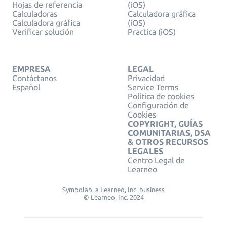
Hojas de referencia
(iOS)
Calculadoras
Calculadora gráfica
Calculadora gráfica
(iOS)
Verificar solución
Practica (iOS)
EMPRESA
LEGAL
Contáctanos
Privacidad
Español
Service Terms
Política de cookies
Configuración de
Cookies
COPYRIGHT, GUÍAS
COMUNITARIAS, DSA
& OTROS RECURSOS
LEGALES
Centro Legal de
Learneo
Symbolab, a Learneo, Inc. business
© Learneo, Inc. 2024