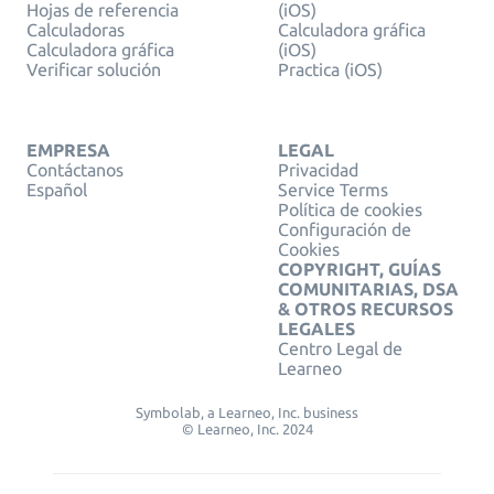
Hojas de referencia
(iOS)
Calculadoras
Calculadora gráfica
Calculadora gráfica
(iOS)
Verificar solución
Practica (iOS)
EMPRESA
LEGAL
Contáctanos
Privacidad
Español
Service Terms
Política de cookies
Configuración de
Cookies
COPYRIGHT, GUÍAS
COMUNITARIAS, DSA
& OTROS RECURSOS
LEGALES
Centro Legal de
Learneo
Symbolab, a Learneo, Inc. business
© Learneo, Inc. 2024