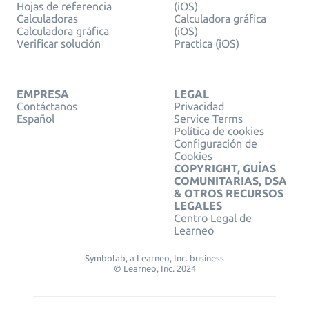
Hojas de referencia
(iOS)
Calculadoras
Calculadora gráfica
Calculadora gráfica
(iOS)
Verificar solución
Practica (iOS)
EMPRESA
LEGAL
Contáctanos
Privacidad
Español
Service Terms
Política de cookies
Configuración de
Cookies
COPYRIGHT, GUÍAS
COMUNITARIAS, DSA
& OTROS RECURSOS
LEGALES
Centro Legal de
Learneo
Symbolab, a Learneo, Inc. business
© Learneo, Inc. 2024