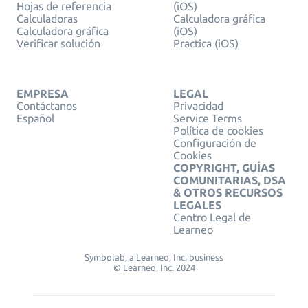
Hojas de referencia
(iOS)
Calculadoras
Calculadora gráfica
Calculadora gráfica
(iOS)
Verificar solución
Practica (iOS)
EMPRESA
LEGAL
Contáctanos
Privacidad
Español
Service Terms
Política de cookies
Configuración de
Cookies
COPYRIGHT, GUÍAS
COMUNITARIAS, DSA
& OTROS RECURSOS
LEGALES
Centro Legal de
Learneo
Symbolab, a Learneo, Inc. business
© Learneo, Inc. 2024