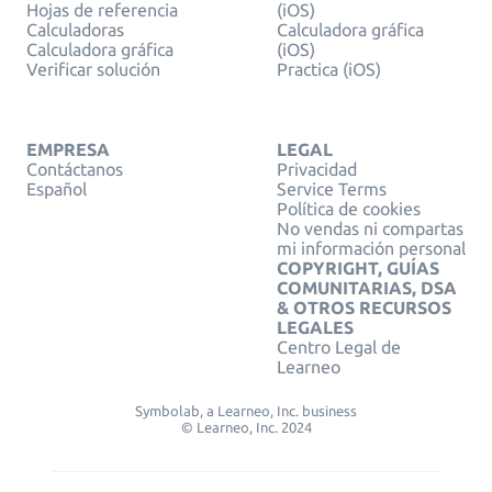
Hojas de referencia
(iOS)
Calculadoras
Calculadora gráfica
Calculadora gráfica
(iOS)
Verificar solución
Practica (iOS)
EMPRESA
LEGAL
Contáctanos
Privacidad
Español
Service Terms
Política de cookies
No vendas ni compartas
mi información personal
COPYRIGHT, GUÍAS
COMUNITARIAS, DSA
& OTROS RECURSOS
LEGALES
Centro Legal de
Learneo
Symbolab, a Learneo, Inc. business
© Learneo, Inc. 2024