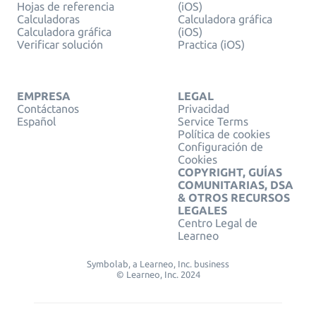
Hojas de referencia
(iOS)
Calculadoras
Calculadora gráfica
Calculadora gráfica
(iOS)
Verificar solución
Practica (iOS)
EMPRESA
LEGAL
Contáctanos
Privacidad
Español
Service Terms
Política de cookies
Configuración de
Cookies
COPYRIGHT, GUÍAS
COMUNITARIAS, DSA
& OTROS RECURSOS
LEGALES
Centro Legal de
Learneo
Symbolab, a Learneo, Inc. business
© Learneo, Inc. 2024