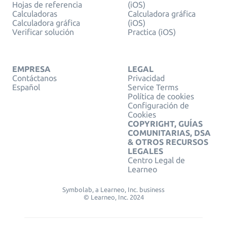
Hojas de referencia
(iOS)
Calculadoras
Calculadora gráfica
Calculadora gráfica
(iOS)
Verificar solución
Practica (iOS)
EMPRESA
LEGAL
Contáctanos
Privacidad
Español
Service Terms
Política de cookies
Configuración de
Cookies
COPYRIGHT, GUÍAS
COMUNITARIAS, DSA
& OTROS RECURSOS
LEGALES
Centro Legal de
Learneo
Symbolab, a Learneo, Inc. business
© Learneo, Inc. 2024