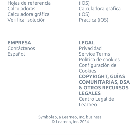
Hojas de referencia
(iOS)
Calculadoras
Calculadora gráfica
Calculadora gráfica
(iOS)
Verificar solución
Practica (iOS)
EMPRESA
LEGAL
Contáctanos
Privacidad
Español
Service Terms
Política de cookies
Configuración de
Cookies
COPYRIGHT, GUÍAS
COMUNITARIAS, DSA
& OTROS RECURSOS
LEGALES
Centro Legal de
Learneo
Symbolab, a Learneo, Inc. business
© Learneo, Inc. 2024