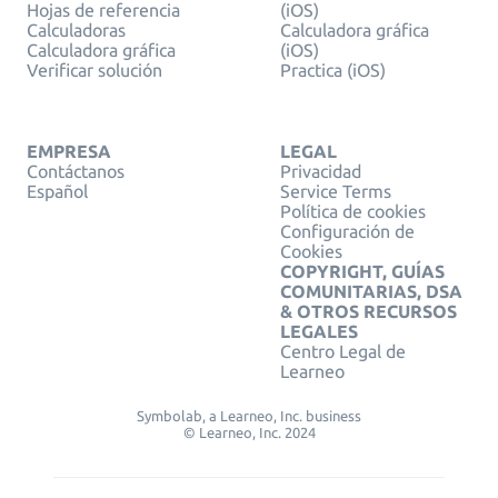
Hojas de referencia
(iOS)
Calculadoras
Calculadora gráfica
Calculadora gráfica
(iOS)
Verificar solución
Practica (iOS)
EMPRESA
LEGAL
Contáctanos
Privacidad
Español
Service Terms
Política de cookies
Configuración de
Cookies
COPYRIGHT, GUÍAS
COMUNITARIAS, DSA
& OTROS RECURSOS
LEGALES
Centro Legal de
Learneo
Symbolab, a Learneo, Inc. business
© Learneo, Inc. 2024