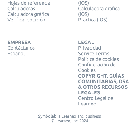
Hojas de referencia
(iOS)
Calculadoras
Calculadora gráfica
Calculadora gráfica
(iOS)
Verificar solución
Practica (iOS)
EMPRESA
LEGAL
Contáctanos
Privacidad
Español
Service Terms
Política de cookies
Configuración de
Cookies
COPYRIGHT, GUÍAS
COMUNITARIAS, DSA
& OTROS RECURSOS
LEGALES
Centro Legal de
Learneo
Symbolab, a Learneo, Inc. business
© Learneo, Inc. 2024