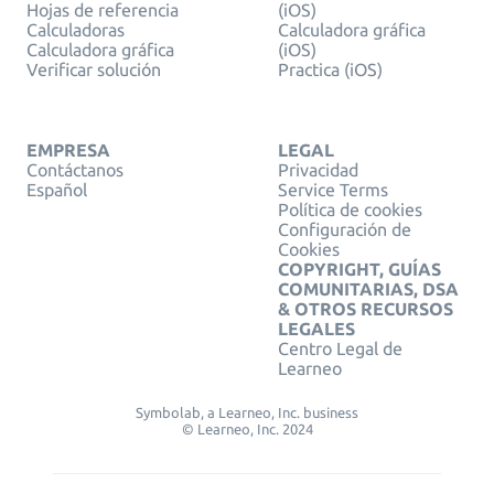
Hojas de referencia
(iOS)
Calculadoras
Calculadora gráfica
Calculadora gráfica
(iOS)
Verificar solución
Practica (iOS)
EMPRESA
LEGAL
Contáctanos
Privacidad
Español
Service Terms
Política de cookies
Configuración de
Cookies
COPYRIGHT, GUÍAS
COMUNITARIAS, DSA
& OTROS RECURSOS
LEGALES
Centro Legal de
Learneo
Symbolab, a Learneo, Inc. business
© Learneo, Inc. 2024