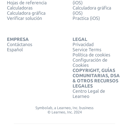
Hojas de referencia
(iOS)
Calculadoras
Calculadora gráfica
Calculadora gráfica
(iOS)
Verificar solución
Practica (iOS)
EMPRESA
LEGAL
Contáctanos
Privacidad
Español
Service Terms
Política de cookies
Configuración de
Cookies
COPYRIGHT, GUÍAS
COMUNITARIAS, DSA
& OTROS RECURSOS
LEGALES
Centro Legal de
Learneo
Symbolab, a Learneo, Inc. business
© Learneo, Inc. 2024