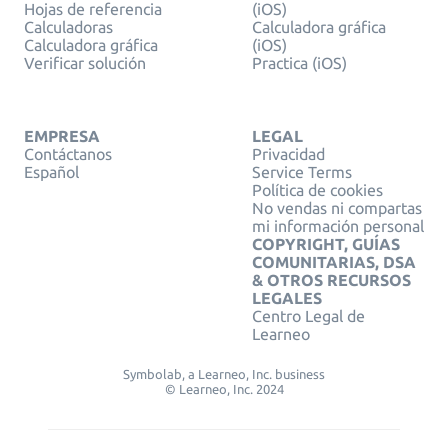
Hojas de referencia
(iOS)
Calculadoras
Calculadora gráfica
Calculadora gráfica
(iOS)
Verificar solución
Practica (iOS)
EMPRESA
LEGAL
Contáctanos
Privacidad
Español
Service Terms
Política de cookies
No vendas ni compartas
mi información personal
COPYRIGHT, GUÍAS
COMUNITARIAS, DSA
& OTROS RECURSOS
LEGALES
Centro Legal de
Learneo
Symbolab, a Learneo, Inc. business
© Learneo, Inc. 2024