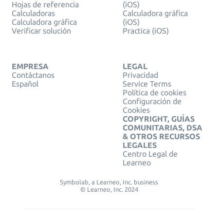
Hojas de referencia
(iOS)
Calculadoras
Calculadora gráfica
Calculadora gráfica
(iOS)
Verificar solución
Practica (iOS)
EMPRESA
LEGAL
Contáctanos
Privacidad
Español
Service Terms
Política de cookies
Configuración de
Cookies
COPYRIGHT, GUÍAS
COMUNITARIAS, DSA
& OTROS RECURSOS
LEGALES
Centro Legal de
Learneo
Symbolab, a Learneo, Inc. business
© Learneo, Inc. 2024