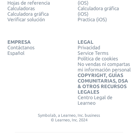
Hojas de referencia
(iOS)
Calculadoras
Calculadora gráfica
Calculadora gráfica
(iOS)
Verificar solución
Practica (iOS)
EMPRESA
LEGAL
Contáctanos
Privacidad
Español
Service Terms
Política de cookies
No vendas ni compartas
mi información personal
COPYRIGHT, GUÍAS
COMUNITARIAS, DSA
& OTROS RECURSOS
LEGALES
Centro Legal de
Learneo
Symbolab, a Learneo, Inc. business
© Learneo, Inc. 2024