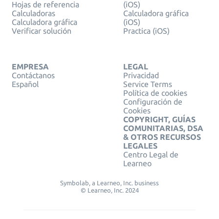
Hojas de referencia
(iOS)
Calculadoras
Calculadora gráfica
Calculadora gráfica
(iOS)
Verificar solución
Practica (iOS)
EMPRESA
LEGAL
Contáctanos
Privacidad
Español
Service Terms
Política de cookies
Configuración de
Cookies
COPYRIGHT, GUÍAS
COMUNITARIAS, DSA
& OTROS RECURSOS
LEGALES
Centro Legal de
Learneo
Symbolab, a Learneo, Inc. business
© Learneo, Inc. 2024