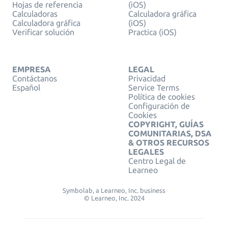
Hojas de referencia
(iOS)
Calculadoras
Calculadora gráfica
Calculadora gráfica
(iOS)
Verificar solución
Practica (iOS)
EMPRESA
LEGAL
Contáctanos
Privacidad
Español
Service Terms
Política de cookies
Configuración de
Cookies
COPYRIGHT, GUÍAS
COMUNITARIAS, DSA
& OTROS RECURSOS
LEGALES
Centro Legal de
Learneo
Symbolab, a Learneo, Inc. business
© Learneo, Inc. 2024