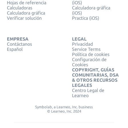
Hojas de referencia
(iOS)
Calculadoras
Calculadora gráfica
Calculadora gráfica
(iOS)
Verificar solución
Practica (iOS)
EMPRESA
LEGAL
Contáctanos
Privacidad
Español
Service Terms
Política de cookies
Configuración de
Cookies
COPYRIGHT, GUÍAS
COMUNITARIAS, DSA
& OTROS RECURSOS
LEGALES
Centro Legal de
Learneo
Symbolab, a Learneo, Inc. business
© Learneo, Inc. 2024