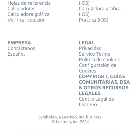
Hojas de referencia
(iOS)
Calculadoras
Calculadora gráfica
Calculadora gráfica
(iOS)
Verificar solución
Practica (iOS)
EMPRESA
LEGAL
Contáctanos
Privacidad
Español
Service Terms
Política de cookies
Configuración de
Cookies
COPYRIGHT, GUÍAS
COMUNITARIAS, DSA
& OTROS RECURSOS
LEGALES
Centro Legal de
Learneo
Symbolab, a Learneo, Inc. business
© Learneo, Inc. 2024