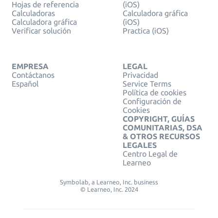
Hojas de referencia
(iOS)
Calculadoras
Calculadora gráfica
Calculadora gráfica
(iOS)
Verificar solución
Practica (iOS)
EMPRESA
LEGAL
Contáctanos
Privacidad
Español
Service Terms
Política de cookies
Configuración de
Cookies
COPYRIGHT, GUÍAS
COMUNITARIAS, DSA
& OTROS RECURSOS
LEGALES
Centro Legal de
Learneo
Symbolab, a Learneo, Inc. business
© Learneo, Inc. 2024