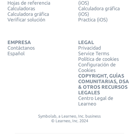
Hojas de referencia
(iOS)
Calculadoras
Calculadora gráfica
Calculadora gráfica
(iOS)
Verificar solución
Practica (iOS)
EMPRESA
LEGAL
Contáctanos
Privacidad
Español
Service Terms
Política de cookies
Configuración de
Cookies
COPYRIGHT, GUÍAS
COMUNITARIAS, DSA
& OTROS RECURSOS
LEGALES
Centro Legal de
Learneo
Symbolab, a Learneo, Inc. business
© Learneo, Inc. 2024