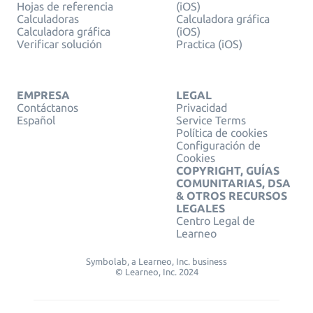
Hojas de referencia
(iOS)
Calculadoras
Calculadora gráfica
Calculadora gráfica
(iOS)
Verificar solución
Practica (iOS)
EMPRESA
LEGAL
Contáctanos
Privacidad
Español
Service Terms
Política de cookies
Configuración de
Cookies
COPYRIGHT, GUÍAS
COMUNITARIAS, DSA
& OTROS RECURSOS
LEGALES
Centro Legal de
Learneo
Symbolab, a Learneo, Inc. business
© Learneo, Inc. 2024