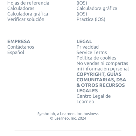
Hojas de referencia
(iOS)
Calculadoras
Calculadora gráfica
Calculadora gráfica
(iOS)
Verificar solución
Practica (iOS)
EMPRESA
LEGAL
Contáctanos
Privacidad
Español
Service Terms
Política de cookies
No vendas ni compartas
mi información personal
COPYRIGHT, GUÍAS
COMUNITARIAS, DSA
& OTROS RECURSOS
LEGALES
Centro Legal de
Learneo
Symbolab, a Learneo, Inc. business
© Learneo, Inc. 2024