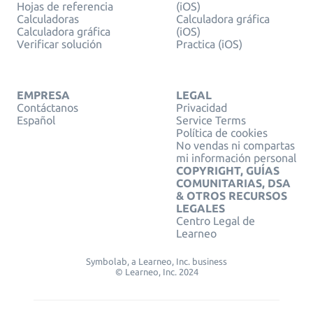
Hojas de referencia
(iOS)
Calculadoras
Calculadora gráfica
Calculadora gráfica
(iOS)
Verificar solución
Practica (iOS)
EMPRESA
LEGAL
Contáctanos
Privacidad
Español
Service Terms
Política de cookies
No vendas ni compartas
mi información personal
COPYRIGHT, GUÍAS
COMUNITARIAS, DSA
& OTROS RECURSOS
LEGALES
Centro Legal de
Learneo
Symbolab, a Learneo, Inc. business
© Learneo, Inc. 2024