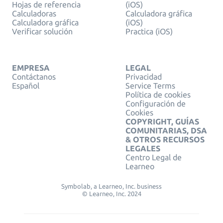
Hojas de referencia
(iOS)
Calculadoras
Calculadora gráfica
Calculadora gráfica
(iOS)
Verificar solución
Practica (iOS)
EMPRESA
LEGAL
Contáctanos
Privacidad
Español
Service Terms
Política de cookies
Configuración de
Cookies
COPYRIGHT, GUÍAS
COMUNITARIAS, DSA
& OTROS RECURSOS
LEGALES
Centro Legal de
Learneo
Symbolab, a Learneo, Inc. business
© Learneo, Inc. 2024