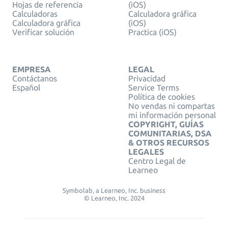
Hojas de referencia
(iOS)
Calculadoras
Calculadora gráfica
Calculadora gráfica
(iOS)
Verificar solución
Practica (iOS)
EMPRESA
LEGAL
Contáctanos
Privacidad
Español
Service Terms
Política de cookies
No vendas ni compartas
mi información personal
COPYRIGHT, GUÍAS
COMUNITARIAS, DSA
& OTROS RECURSOS
LEGALES
Centro Legal de
Learneo
Symbolab, a Learneo, Inc. business
© Learneo, Inc. 2024