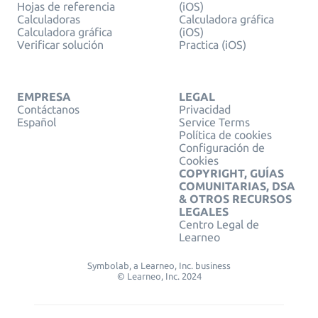
Hojas de referencia
(iOS)
Calculadoras
Calculadora gráfica
Calculadora gráfica
(iOS)
Verificar solución
Practica (iOS)
EMPRESA
LEGAL
Contáctanos
Privacidad
Español
Service Terms
Política de cookies
Configuración de
Cookies
COPYRIGHT, GUÍAS
COMUNITARIAS, DSA
& OTROS RECURSOS
LEGALES
Centro Legal de
Learneo
Symbolab, a Learneo, Inc. business
© Learneo, Inc. 2024